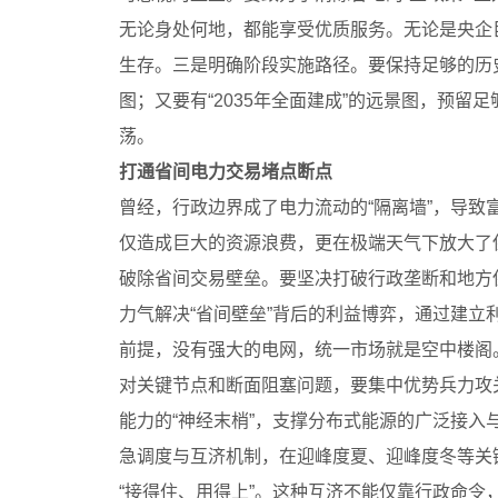
无论身处何地，都能享受优质服务。无论是央企
生存。三是明确阶段实施路径。要保持足够的历史
图；又要有“2035年全面建成”的远景图，预留
荡。
打通省间电力交易堵点断点
曾经，行政边界成了电力流动的“隔离墙”，导致
仅造成巨大的资源浪费，更在极端天气下放大了保
破除省间交易壁垒。要坚决打破行政垄断和地方
力气解决“省间壁垒”背后的利益博弈，通过建
前提，没有强大的电网，统一市场就是空中楼阁
对关键节点和断面阻塞问题，要集中优势兵力攻
能力的“神经末梢”，支撑分布式能源的广泛接
急调度与互济机制，在迎峰度夏、迎峰度冬等关键
“接得住、用得上”。这种互济不能仅靠行政命