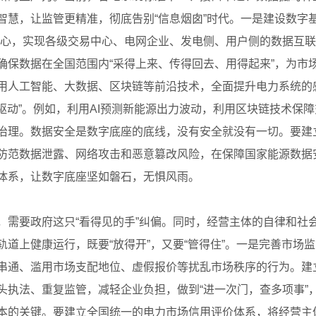
智慧，让监管更精准，彻底告别“信息烟囱”时代。一是建设数字
中心，实现各级交易中心、电网企业、发电侧、用户侧的数据互
确保数据在全国范围内“采得上来、传得回去、用得起来”，为市
用人工智能、大数据、区块链等前沿技术，全面提升电力系统的
据驱动”。例如，利用AI预测新能源出力波动，利用区块链技术
治理。数据安全是数字底座的底线，没有安全就没有一切。要建
防范数据泄露、网络攻击和恶意篡改风险，在保障国家能源数据
体系，让数字底座坚如磐石，无惧风雨。
，需要政府这只“看得见的手”纠偏。同时，经营主体的自律和社
道上健康运行，既要“放得开”，又要“管得住”。一是完善市场监
串通、滥用市场支配地位、虚假报价等扰乱市场秩序的行为。建立
头执法、重复监管，减轻企业负担，做到“进一次门，查多项事”
本的关键。要建立全国统一的电力市场信用评价体系，将经营主