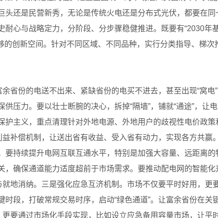
巨头还是民营新秀，无论是传统火电还是分布式光伏，都要在同
耐心与战略定力，分阶段、分步骤稳健推进。既要有“2030年
足够的创新空间。针对不同区域、不同品种，实行分类指导、梯次推
富余省份的电送不出来、紧缺省份的电买不进去，甚至出现“窝电”与
供压力。要以壮士断腕的决心，拆掉“隔墙”，铺就“通途”，让
保护主义，重点清理针对外地电源、外地用户的歧视性电价政策
立利益补偿机制，让送出省有收益、受入省有动力，实现各方共赢
。要持续提升电网互联互通水平，特别是加强大容量、远距离的特
关，确保通道能力适度超前于市场需求。要推动配电网的智能化升
入与就地消纳。三是强化应急互济机制。市场不仅要平时好用，更
时段，打破常规交易时序，启动“绿色通道”。让富余省份在关键
令，更要通过市场化手段实现，比如设立应急备用容量市场，让平