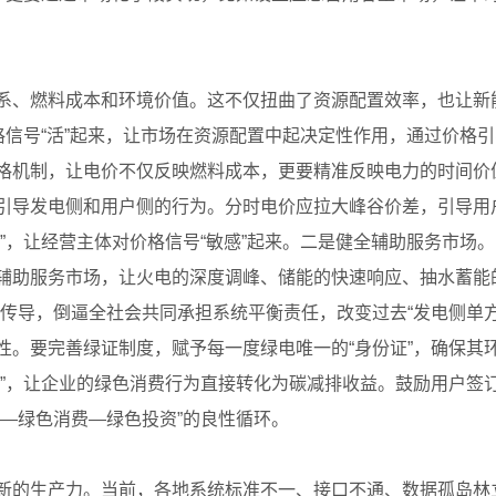
系、燃料成本和环境价值。这不仅扭曲了资源配置效率，也让新
格信号“活”起来，让市场在资源配置中起决定性作用，通过价格
格机制，让电价不仅反映燃料成本，更要精准反映电力的时间价
引导发电侧和用户侧的行为。分时电价应拉大峰谷价差，引导用
”，让经营主体对价格信号“敏感”起来。二是健全辅助服务市场。
辅助服务市场，让火电的深度调峰、储能的快速响应、抽水蓄能
侧传导，倒逼全社会共同承担系统平衡责任，改变过去“发电侧单
性。要完善绿证制度，赋予每一度绿电唯一的“身份证”，确保其
同”，让企业的绿色消费行为直接转化为碳减排收益。鼓励用户签
—绿色消费—绿色投资”的良性循环。
新的生产力。当前，各地系统标准不一、接口不通、数据孤岛林