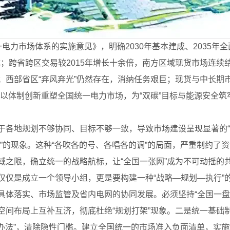
力市场体系的实施意见》，明确2030年基本建成、2035年全
成；跨省跨区交易较2015年增长十余倍，南方区域现货市场连续
；西部省区“弃风弃光”仍然存在，消纳任务艰巨；现货与中长期
以体制创新重塑全国统一电力市场，为“双碳”目标与能源安全筑
于各地规划不够协同、目标不够一致，导致市场建设呈现显著的“
”的现象。这种“各吹各的号、各唱各的调”的局面，严重制约了
域之限，确立统一的战略航标，让“全国一张网”成为不可动摇的
仅仅是成立一个领导小组，更是要构建一种“战略—规划—执行”
具体落实、市场监管及省内电网的协同发展。必须坚持“全国一盘
空间布局上互补互济，彻底杜绝“规划打架”现象。二是统一基础
土办法”，清除隐性门槛。建立全国统一的市场准入负面清单，实施