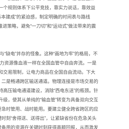
一个规则体系下公平竞技，靠实力说话，靠效益
基本建成”的紧迫感，制定明确的时间表与路线
进策略，避免“一刀切”和“运动式”做法带来的震
“缺电”并存的怪象。这种“画地为牢”的格局，不
电力资源像血液一样在全国血管中自由奔流。一是
和交易限制，让电力商品在全国自由流动。下大
。二是畅通跨区输送通道。物理连接是市场交易的
高压输电通道建设，消除“西电东送”的瓶颈。针
级，使其从单纯的“输血管”转变为具备双向交互
要急时管用、战时能用。要建立健全跨省跨区的应
时刻“舍得送、送得出”，让紧缺省份在危急关头
时备用的资源在关键时刻获得高额回报，从而激发