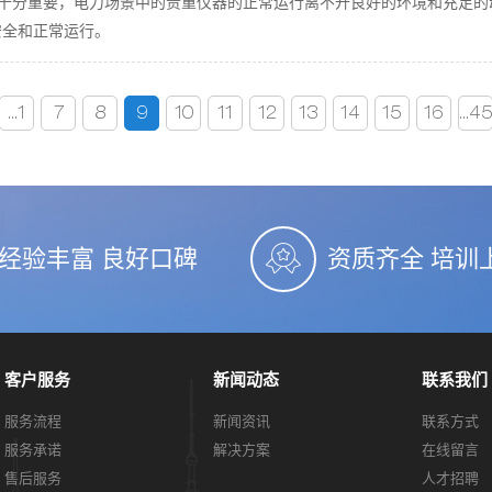
com）电力十分重要，电力场景中的贵重仪器的正常运行离不开良好的环境和
安全和正常运行。
...1
7
8
9
10
11
12
13
14
15
16
...4
经验丰富 良好口碑
资质齐全 培训
客户服务
新闻动态
联系我们
服务流程
新闻资讯
联系方式
服务承诺
解决方案
在线留言
售后服务
人才招聘