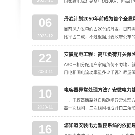
2023-12
国家输电标准是高压侧10KV，但高
06
丹麦计划2050年前成为首个全
目前风力发电约占20%的丹麦，日前再
2023-12
比率占二成，不过根据丹麦政府公布的
国家
22
安徽配电工程：高压负荷开关保
ABC三相分配用户家庭负荷不匀均，
2023-11
用电相间电流功率量多少千瓦？尽量做到A
10
电容器异常处理方法？安徽电力
一、电容器断路器自动跳闸异常处理方
2023-11
器一次线圈，二次线圈接成开口三角形
肚、喷油。并对电容器
16
您知道安装电力监控系统的依据