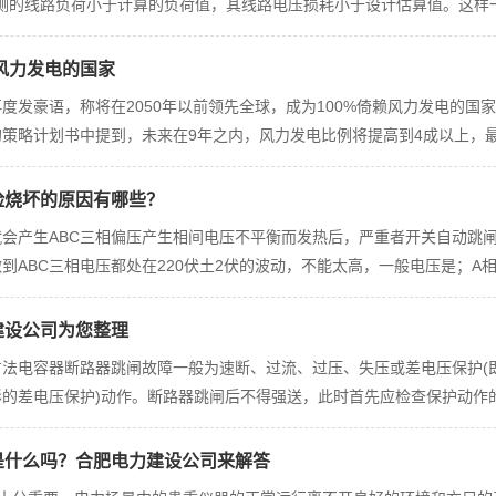
压侧的线路负荷小于计算的负荷值，其线路电压损耗小于设计估算值。这样一来
靠风力发电的国家
度发豪语，称将在2050年以前领先全球，成为100%倚赖风力发电的国
策略计划书中提到，未来在9年之内，风力发电比例将提高到4成以上，最
险烧坏的原因有哪些？
就会产生ABC三相偏压产生相间电压不平衡而发热后，严重者开关自动跳
BC三相电压都处在220伏土2伏的波动，不能太高，一般电压是；A相对零线
建设公司为您整理
法电容器断路器跳闸故障一般为速断、过流、过压、失压或差电压保护(
的差电压保护)动作。断路器跳闸后不得强送，此时首先应检查保护动作
是什么吗？合肥电力建设公司来解答