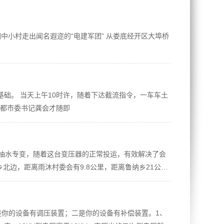
中小村走出闻名遐迩的“电建军团” 从娄底经开区大埠桥
基础。 当天上午10时许，随着下达截流指令，一车车土
昌都市委书记龚会才随即
a的抽水专变，随着这台变压器的正常投运，有效解决了会
北边，距离雨沐村委会有9.8公里，距离鲁纳乡21公
一是你的设备有调压装置；二是你的设备有补偿装置。1、