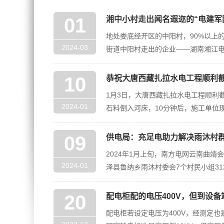
01
湘中小村走出闻名遐迩的“电建军
地处娄底经开区的中阳村，90%以上
2024-03
街道中阳村走出的企业——湖南湘江
10
恭祝大唐西藏扎拉水电工程顺利
1月3日，大唐西藏扎拉水电工程顺利
2024-01
石料倒入河床，10分钟后，施工单位
09
供电局：充足电助力解决雨沐村
2024年1月上旬，南方电网云南曲
2024-01
泽县鲁纳乡雨沐村委会7个村民小组3
里，
20
配电柜配的电压400V，但到设备
配电柜若设定电压为400V，经测定也