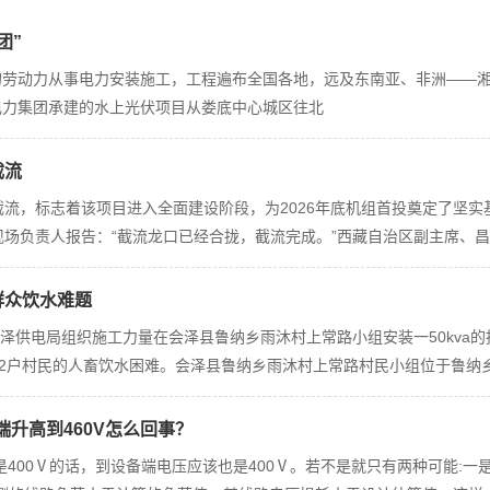
团”
的劳动力从事电力安装施工，工程遍布全国各地，远及东南亚、非洲——湘
电力集团承建的水上光伏项目从娄底中心城区往北
截流
截流，标志着该项目进入全面建设阶段，为2026年底机组首投奠定了坚实
现场负责人报告：“截流龙口已经合拢，截流完成。”西藏自治区副主席、
群众饮水难题
靖会泽供电局组织施工力量在会泽县鲁纳乡雨沐村上常路小组安装一50kv
12户村民的人畜饮水困难。会泽县鲁纳乡雨沐村上常路村民小组位于鲁纳乡
端升高到460V怎么回事？
是400Ⅴ的话，到设备端电压应该也是400Ⅴ。若不是就只有两种可能: