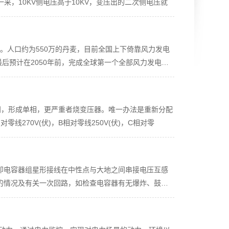
，10KV侧电压高于10KV，变压出的二次侧电压就
家。人口约为550万的丹麦，目前全国上下倚靠风力发电
后预计在2050年前，完成全球第一个全部风力发电的
闸，形成单相，更严重者烧变压器。唯一办法是重新分配
270V(伏)，B相对零线250V(伏)，C相对零
即电容器组星形接线在中性点与大地之间串接电压互感
的情况及有关一次回路，如检查电容器有无爆炸、鼓