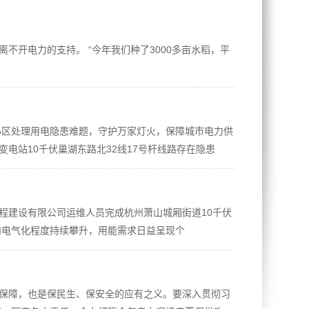
不开电力的支持。 “今年我们种了3000多亩水稻，平
小区处理用电隐患难题，守护万家灯火，保障城市电力供
电站10千伏巢湖东路北32线17号杆线路存在隐患
程建设有限公司运维人员完成杭州萧山城厢街道10千伏
和电气化程度持续攀升，用能需求日益呈现个
础保障，也是保民生、保安全的应有之义。要深入贯彻习