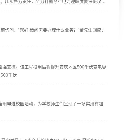
施，压实各方责任，全力打赢今年电力迎峰度夏保供攻坚
前询问：“您好!请问需要办理什么业务？”董先生回应：
坚强支撑。该工程投用后将提升安庆地区500千伏变电容
00千伏
安全用电进校园活动，为学校师生们呈现了一场实用有趣