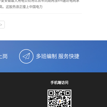
今夏安徽最大用电负荷将比去年同期再涨4%逼近电网承
高。这股热浪正撞上中国电力
>
上岗
多班编制 服务快捷
手机端访问