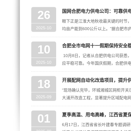
26
国网合肥电力供电公司：可靠供
眼下正是江淮大地秋收最关键的时节，
2025-10
均亩产能到600公斤以上。”据合肥
10
合肥全市电网十一假期保持安全
10月8日，记者从合肥供电公司获悉
2025-10
应平稳可靠。今年国庆假期，合肥供电
18
开展配网自动化改造项目，提升
“现场确认完毕，环城湘城区网柜开关
2025-09
大浦开改造工程，显著提升区域配电
01
夏季高温、用电高峰，江西省夏
6月17日，江西省省长叶建春专题调