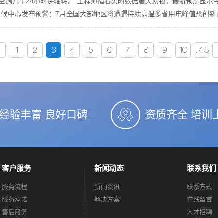
空调几乎24小时连轴转。”工程师指着实时数据眉头紧锁。最新预测显示
气候中心发布预警：7月全国大部地区将遭遇持续高温多省用电峰值恐创新
<
1
2
3
4
5
6
7
8
9
10
...45
经验丰富 良好口碑
资质齐全 培训
客户服务
新闻动态
联系我们
服务流程
新闻资讯
联系方式
服务承诺
解决方案
在线留言
售后服务
人才招聘