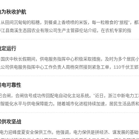
电为秋收护航
从田间沉甸甸的稻穗，到餐桌上香喷喷的米饭，每一粒粮食的“旅程”，都离
市庐江县南溪生态园农业有限公司生产主管薛伦站介绍，在农机专家的指
稳定运行
，国庆中秋长假期间，供电服务指挥中心积极采取措施，及时为多个居民
公司供电服务指挥中心工作负责人周杨突然接到紧急工单，110千伏王郢变
供电可靠性
已合闸，合闸信号成功传回配电自动化主站系统。”近日，浙江中新电力工
网智能化水平与供电保障能力。随着城市化进程持续加速，居民生活品质
保供攻坚战
研电力迎峰度夏安全保供工作。他强调，电力保供是拼经济、谋发展的基