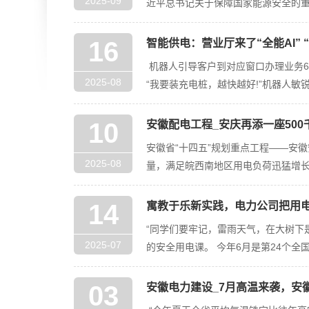
2025-09
近平总书记关于保障国家能源安全的
战，让人民群众&
16
智能供电：营业厅来了“全能AI” 
机器人引导客户到对应窗口办理业务6
2025-08
“我要装充电桩，越快越好!”机器人
10
安徽配电工程_安庆再添一座500
安徽省“十四五”规划重点工程——安
2025-08
量，满足皖西南地区用电负荷迅猛增长
14
寓教于乐新实践，电力公司把用
“同学们要牢记，雷雨天气，在大树下
2025-07
的安全用电课。 今年6月是第24个全
03
安徽电力建设_7月高温来袭，安