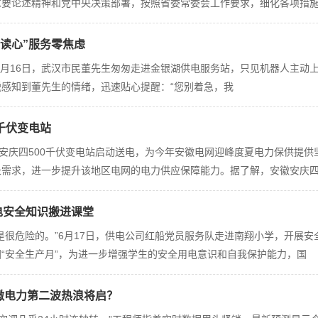
重要论述精神和党中央决策部署，按照省委常委会工作要求，细化各项措
“读心”服务零焦虑
月16日，武汉市民董先生匆匆走进金银湖供电服务站，只见机器人主动上
敏锐感知到董先生的情绪，迅速贴心提醒：“您别着急，我
千伏变电站
徽安庆四500千伏变电站启动送电，为今年安徽电网迎峰度夏电力保供提供
需求，进一步提升该地区电网的电力供应保障能力。据了解，安徽安庆四5
电安全知识搬进课堂
是很危险的。”6月17日，供电公司红船党员服务队走进南翔小学，开展
国“安全生产月”，为进一步增强学生的安全用电意识和自我保护能力，国
徽电力第二波热浪将启？